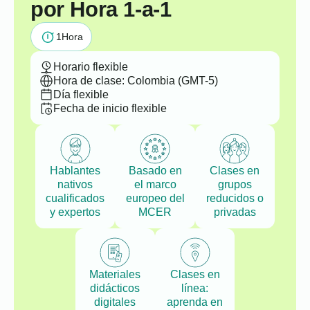
por Hora 1-a-1
1
Hora
Horario flexible
Hora de clase: Colombia (GMT-5)
Día flexible
Fecha de inicio flexible
Hablantes
Basado en
Clases en
nativos
el marco
grupos
cualificados
europeo del
reducidos o
y expertos
MCER
privadas
Materiales
Clases en
didácticos
línea:
digitales
aprenda en