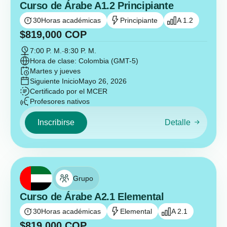
Curso de Árabe A1.2 Principiante
30
Horas académicas
Principiante
A 1.2
$
819,000
COP
7:00 P. M.
-
8:30 P. M.
Hora de clase: Colombia (GMT-5)
Martes y jueves
Siguiente Inicio
Mayo 26, 2026
Certificado por el MCER
Profesores nativos
Inscribirse
Detalle
Grupo
Curso de Árabe A2.1 Elemental
30
Horas académicas
Elemental
A 2.1
$
819,000
COP