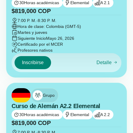
30
Horas académicas
Elemental
A 2.1
$
819,000
COP
7:00 P. M.
-
8:30 P. M.
Hora de clase: Colombia (GMT-5)
Martes y jueves
Siguiente Inicio
Mayo 26, 2026
Certificado por el MCER
Profesores nativos
Inscribirse
Detalle
Grupo
Curso de Alemán A2.2 Elemental
30
Horas académicas
Elemental
A 2.2
$
819,000
COP
7:00 P. M.
-
8:30 P. M.