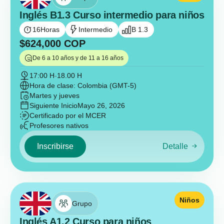
Inglés B1.3 Curso intermedio para niños
16
Horas
Intermedio
B 1.3
$
624,000
COP
De 6 a 10 años y de 11 a 16 años
17:00 H
-
18.00 H
Hora de clase: Colombia (GMT-5)
Martes y jueves
Siguiente Inicio
Mayo 26, 2026
Certificado por el MCER
Profesores nativos
Inscribirse
Detalle
Niños
Grupo
Inglés A1.2 Curso para niños