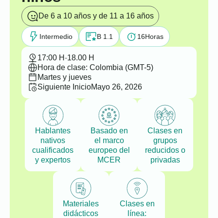
De 6 a 10 años y de 11 a 16 años
Intermedio
B 1.1
16
Horas
17:00 H
-
18.00 H
Hora de clase: Colombia (GMT-5)
Martes y jueves
Siguiente Inicio
Mayo 26, 2026
Hablantes
Basado en
Clases en
nativos
el marco
grupos
cualificados
europeo del
reducidos o
y expertos
MCER
privadas
Materiales
Clases en
didácticos
línea: