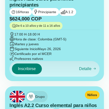
principiantes
16
Horas
Principiante
A 1.2
$
624,000
COP
De 6 a 10 años y de 11 a 16 años
17:00 H
-
18.00 H
Hora de clase: Colombia (GMT-5)
Martes y jueves
Siguiente Inicio
Mayo 26, 2026
Certificado por el MCER
Profesores nativos
Inscribirse
Detalle
Niños
Grupo
Inglés A2.2 Curso elemental para niños