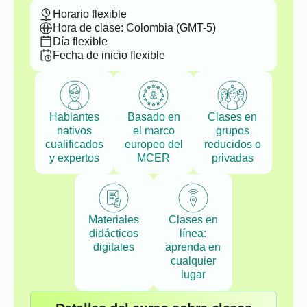
Horario flexible
Hora de clase: Colombia (GMT-5)
Día flexible
Fecha de inicio flexible
Hablantes
Basado en
Clases en
nativos
el marco
grupos
cualificados
europeo del
reducidos o
y expertos
MCER
privadas
Materiales
Clases en
didácticos
línea:
digitales
aprenda en
cualquier
lugar