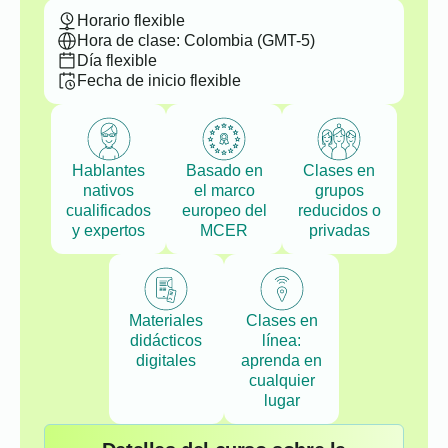
Horario flexible
Hora de clase: Colombia (GMT-5)
Día flexible
Fecha de inicio flexible
Hablantes
Basado en
Clases en
nativos
el marco
grupos
cualificados
europeo del
reducidos o
y expertos
MCER
privadas
Materiales
Clases en
didácticos
línea:
digitales
aprenda en
cualquier
lugar