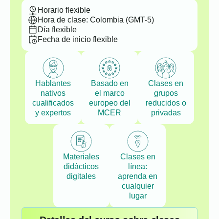
Horario flexible
Hora de clase: Colombia (GMT-5)
Día flexible
Fecha de inicio flexible
Hablantes
Basado en
Clases en
nativos
el marco
grupos
cualificados
europeo del
reducidos o
y expertos
MCER
privadas
Materiales
Clases en
didácticos
línea:
digitales
aprenda en
cualquier
lugar