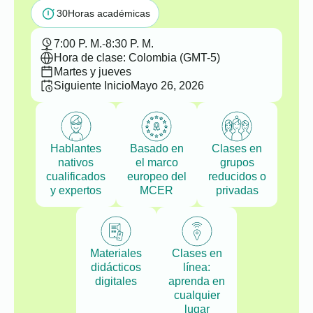
30
Horas académicas
7:00 P. M.
-
8:30 P. M.
Hora de clase: Colombia (GMT-5)
Martes y jueves
Siguiente Inicio
Mayo 26, 2026
Hablantes
Basado en
Clases en
nativos
el marco
grupos
cualificados
europeo del
reducidos o
y expertos
MCER
privadas
Materiales
Clases en
didácticos
línea:
digitales
aprenda en
cualquier
lugar