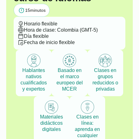
15
minutos
Horario flexible
Hora de clase: Colombia (GMT-5)
Día flexible
Fecha de inicio flexible
Hablantes
Basado en
Clases en
nativos
el marco
grupos
cualificados
europeo del
reducidos o
y expertos
MCER
privadas
Materiales
Clases en
didácticos
línea:
digitales
aprenda en
cualquier