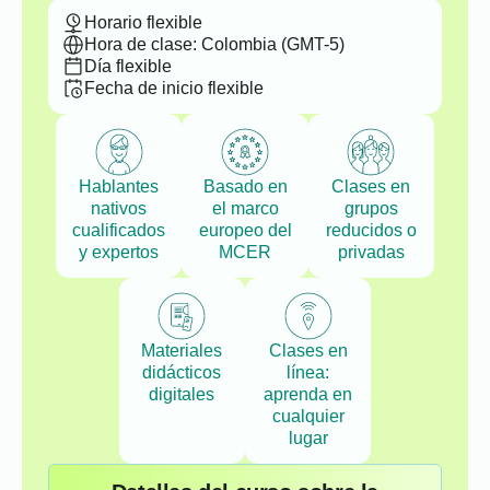
Horario flexible
Hora de clase: Colombia (GMT-5)
Día flexible
Fecha de inicio flexible
Hablantes
Basado en
Clases en
nativos
el marco
grupos
cualificados
europeo del
reducidos o
y expertos
MCER
privadas
Materiales
Clases en
didácticos
línea:
digitales
aprenda en
cualquier
lugar