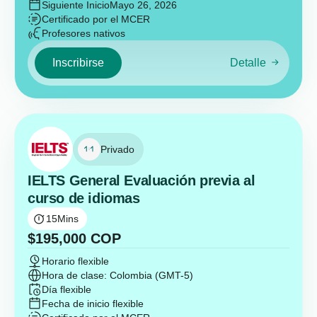
Siguiente Inicio
Mayo 26, 2026
Certificado por el MCER
Profesores nativos
Inscribirse
Detalle
Privado
IELTS General Evaluación previa al
curso de idiomas
15
Mins
$
195,000
COP
Horario flexible
Hora de clase: Colombia (GMT-5)
Día flexible
Fecha de inicio flexible