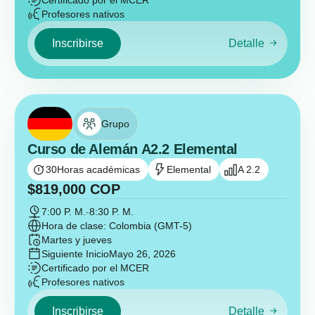
Certificado por el MCER
Profesores nativos
Inscribirse
Detalle
Grupo
Curso de Alemán A2.2 Elemental
30
Horas académicas
Elemental
A 2.2
$
819,000
COP
7:00 P. M.
-
8:30 P. M.
Hora de clase: Colombia (GMT-5)
Martes y jueves
Siguiente Inicio
Mayo 26, 2026
Certificado por el MCER
Profesores nativos
Inscribirse
Detalle