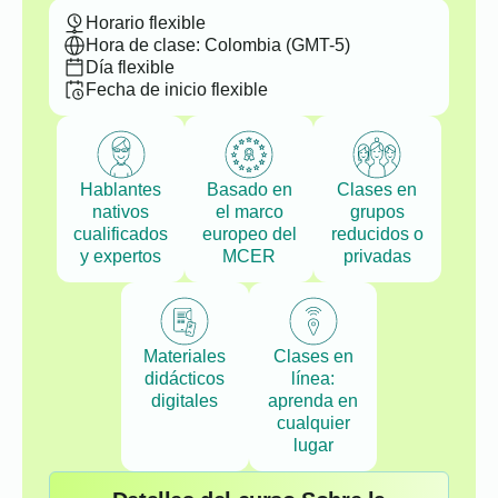
Horario flexible
Hora de clase: Colombia (GMT-5)
Día flexible
Fecha de inicio flexible
Hablantes
Basado en
Clases en
nativos
el marco
grupos
cualificados
europeo del
reducidos o
y expertos
MCER
privadas
Materiales
Clases en
didácticos
línea:
digitales
aprenda en
cualquier
lugar