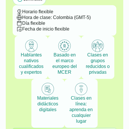
Horario flexible
Hora de clase: Colombia (GMT-5)
Día flexible
Fecha de inicio flexible
Hablantes
Basado en
Clases en
nativos
el marco
grupos
cualificados
europeo del
reducidos o
y expertos
MCER
privadas
Materiales
Clases en
didácticos
línea:
digitales
aprenda en
cualquier
lugar