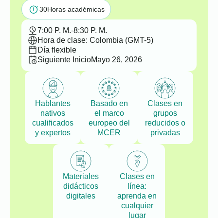
30
Horas académicas
7:00 P. M.
-
8:30 P. M.
Hora de clase: Colombia (GMT-5)
Día flexible
Siguiente Inicio
Mayo 26, 2026
Hablantes
Basado en
Clases en
nativos
el marco
grupos
cualificados
europeo del
reducidos o
y expertos
MCER
privadas
Materiales
Clases en
didácticos
línea:
digitales
aprenda en
cualquier
lugar