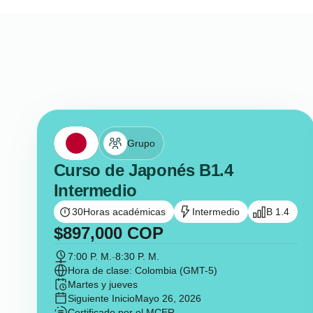
Grupo
Curso de Japonés B1.4
Intermedio
30
Horas académicas
Intermedio
B 1.4
$
897,000
COP
7:00 P. M.
-
8:30 P. M.
Hora de clase: Colombia (GMT-5)
Martes y jueves
Siguiente Inicio
Mayo 26, 2026
Certificado por el MCER