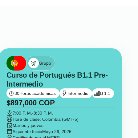
Grupo
Curso de Portugués B1.1 Pre-
Intermedio
30
Horas académicas
Intermedio
B 1.1
$
897,000
COP
7:00 P. M.
-
8:30 P. M.
Hora de clase: Colombia (GMT-5)
Martes y jueves
Siguiente Inicio
Mayo 26, 2026
Certificado por el MCER