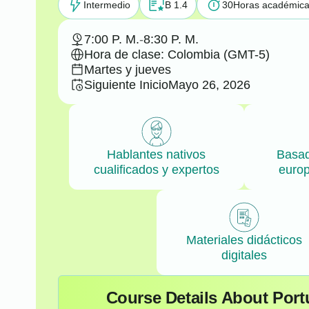
Intermedio
B 1.4
30
Horas académic
7:00 P. M.
-
8:30 P. M.
Hora de clase: Colombia (GMT-5)
Martes y jueves
Siguiente Inicio
Mayo 26, 2026
Hablantes nativos
Basad
cualificados y expertos
euro
Materiales didácticos
digitales
Course Details About Port