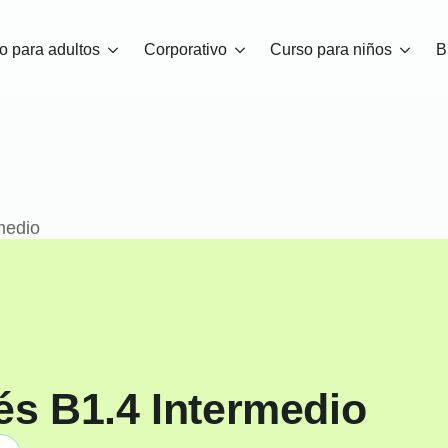
o para adultos
Corporativo
Curso para niños
B
medio
és B1.4 Intermedio