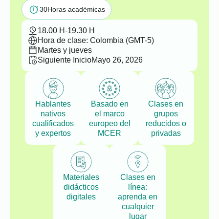
30
Horas académicas
18.00 H
-
19.30 H
Hora de clase: Colombia (GMT-5)
Martes y jueves
Siguiente Inicio
Mayo 26, 2026
Hablantes
Basado en
Clases en
nativos
el marco
grupos
cualificados
europeo del
reducidos o
y expertos
MCER
privadas
Materiales
Clases en
didácticos
línea:
digitales
aprenda en
cualquier
lugar