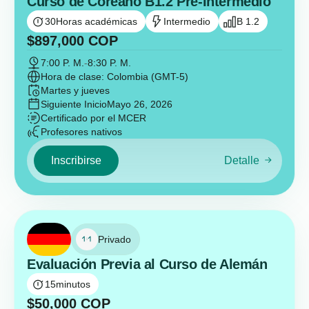
Curso de Coreano B1.2 Pre-Intermedio
30
Horas académicas
Intermedio
B 1.2
$
897,000
COP
7:00 P. M.
-
8:30 P. M.
Hora de clase: Colombia (GMT-5)
Martes y jueves
Siguiente Inicio
Mayo 26, 2026
Certificado por el MCER
Profesores nativos
Inscribirse
Detalle
Privado
Evaluación Previa al Curso de Alemán
15
minutos
$
50,000
COP