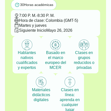
30
Horas académicas
7:00 P. M.
-
8:30 P. M.
Hora de clase: Colombia (GMT-5)
Martes y jueves
Siguiente Inicio
Mayo 26, 2026
Hablantes
Basado en
Clases en
nativos
el marco
grupos
cualificados
europeo del
reducidos o
y expertos
MCER
privadas
Materiales
Clases en
didácticos
línea:
digitales
aprenda en
cualquier
lugar