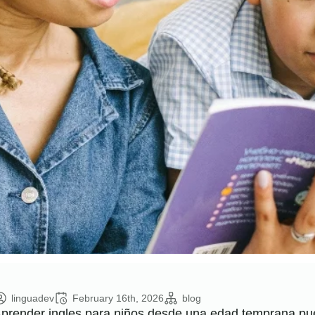
linguadev
February 16th, 2026
blog
prender ingles para niños desde una edad temprana pue