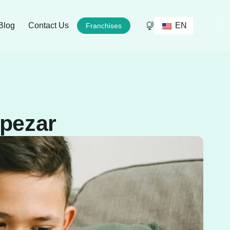
EN
Blog
Contact Us
Franchises
mpezar