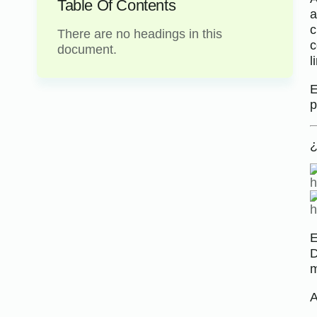
Table Of Contents
a
c
There are no headings in this
c
document.
l
E
p
¿
E
D
m
A