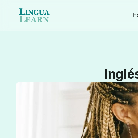
H
Inglé